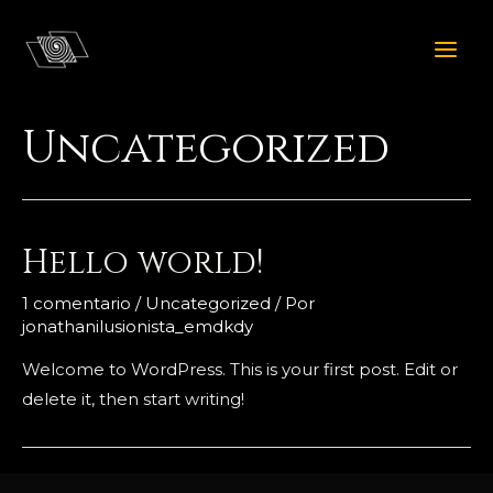
Ir
al
MAI
contenido
ME
Uncategorized
Hello world!
1 comentario
/
Uncategorized
/ Por
jonathanilusionista_emdkdy
Welcome to WordPress. This is your first post. Edit or
delete it, then start writing!